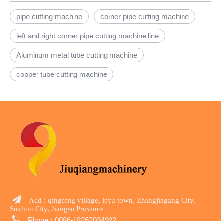
pipe cutting machine
corner pipe cutting machine
left and right corner pipe cutting machine line
Aluminum metal tube cutting machine
copper tube cutting machine

Add : qingfeng village, leyu town, Zhangjiagang City,
Suzhou City, Jiangsu Province

Phone
:
0086-18262034922