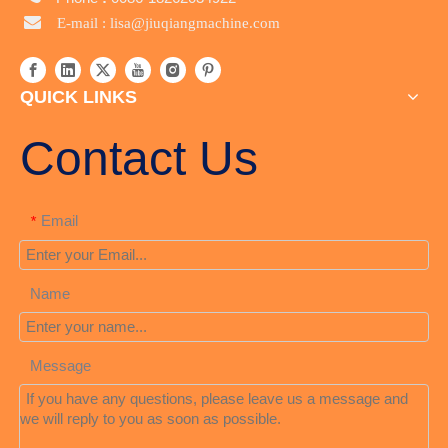

E-mail :
lisa@jiuqiangmachine.com
QUICK LINKS
Contact Us
Email
*
Name
Message